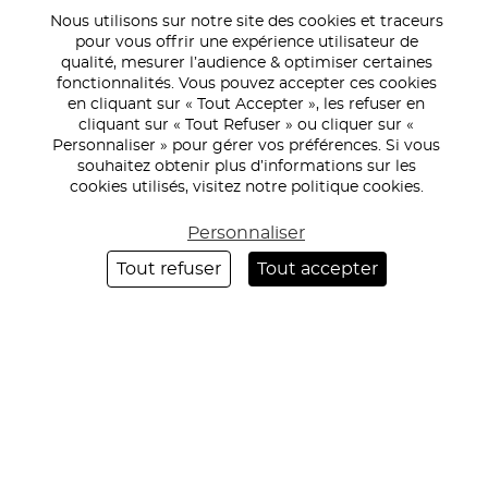
Nous utilisons sur notre site des cookies et traceurs
1
2
3
4
pour vous offrir une expérience utilisateur de
qualité, mesurer l’audience & optimiser certaines
fonctionnalités. Vous pouvez accepter ces cookies
en cliquant sur « Tout Accepter », les refuser en
cliquant sur « Tout Refuser » ou cliquer sur «
Personnaliser » pour gérer vos préférences. Si vous
souhaitez obtenir plus d’informations sur les
cookies utilisés, visitez notre politique cookies.
PIED
ACCUEIL EN ENTREPRISE
Personnaliser
DE
ACCUEIL ÉVÉNEMENTIEL
Tout refuser
Tout accepter
PAGE
ACCUEIL SUR SITE
ACCUEIL CULTUREL
QUI SOMMES-NOUS ?
NOS ENGAGEMENTS
ACTUALITÉS
RECRUTEMENT