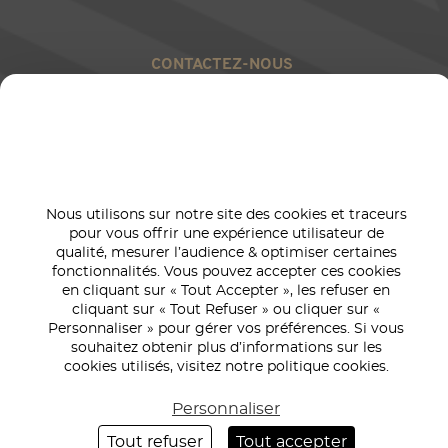
CONTACTEZ-NOUS
RÉSEAUX SOCIAUX
Nous utilisons sur notre site des cookies et traceurs
pour vous offrir une expérience utilisateur de
qualité, mesurer l’audience & optimiser certaines
fonctionnalités. Vous pouvez accepter ces cookies
Image
en cliquant sur « Tout Accepter », les refuser en
cliquant sur « Tout Refuser » ou cliquer sur «
Personnaliser » pour gérer vos préférences. Si vous
Politique
2025
Gestion
souhaitez obtenir plus d’informations sur les
Mentions
Politique de
qualité et
Éthique et
©
|
de
|
|
|
cookies utilisés, visitez notre politique cookies.
légales
confidentialité
développement
conformit
Profil |
cookies
durable
Personnaliser
Tout refuser
Tout accepter