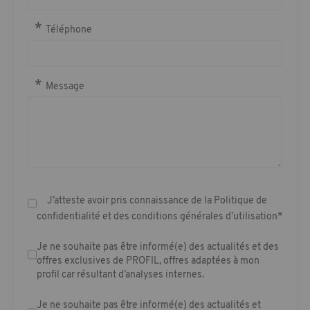
may
be
Téléphone
separated
by
commas.
Emails
Message
are
only
sent
to
cc
and
bcc
addresses
J’atteste avoir pris connaissance de la Politique de
if
confidentialité et des conditions générales d’utilisation*
a
To
email
Je ne souhaite pas être informé(e) des actualités et des
address
offres exclusives de PROFIL, offres adaptées à mon
is
profil car résultant d’analyses internes.
provided.
Je ne souhaite pas être informé(e) des actualités et