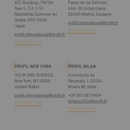
ATC Building, ITM 5th
Paseo de las Delicias,
floor L-7, 2-1-10
núm. 30, Arganzuela,
Nankokita, Suminoe-ku
28045 Madrid, Espagne
Osaka, 559-0034,
profil.international@profil.fr
Japan
EN SAVOIR PLUS
profil.international@profil.fr
EN SAVOIR PLUS
PROFIL NEW YORK
PROFIL MILAN
333 W 39th St #1003,
Via Antonio da
New York, NY 10018,
Recanate, 1, 20124
United States
Milano MI, Italie
profil.international@profil.fr
+39 351 587 4909
milano2026@profil.fr
EN SAVOIR PLUS
EN SAVOIR PLUS