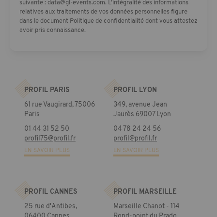
suivante :
data@gl-events.com
. L’intégralité des informations
relatives aux traitements de vos données personnelles figure
dans le document Politique de confidentialité dont vous attestez
avoir pris connaissance.
PROFIL PARIS
PROFIL LYON
61 rue Vaugirard, 75006
349, avenue Jean
Paris
Jaurès 69007 Lyon
01 44 31 52 50
04 78 24 24 56
profil75@profil.fr
profil@profil.fr
EN SAVOIR PLUS
EN SAVOIR PLUS
PROFIL CANNES
PROFIL MARSEILLE
25 rue d'Antibes,
Marseille Chanot - 114
06400 Cannes
Rond-point du Prado