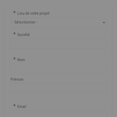
Lieu de votre projet
Société
Nom
Nom
Prénom
Multiple
Email
email
addresses