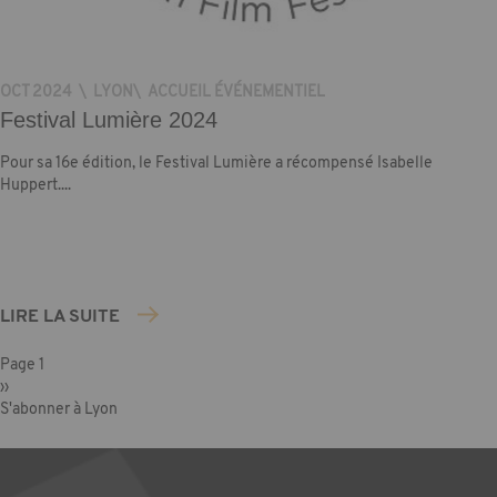
OCT 2024
\
LYON
\
ACCUEIL ÉVÉNEMENTIEL
Festival Lumière 2024
Pour sa 16e édition, le Festival Lumière a récompensé Isabelle
Huppert....
LIRE LA SUITE
Pagination
Page 1
Page
››
suivante
S'abonner à Lyon