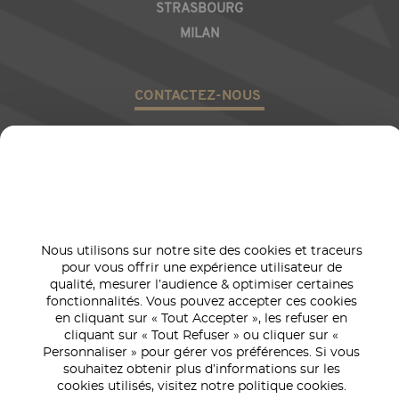
STRASBOURG
MILAN
CONTACTEZ-NOUS
RÉSEAUX SOCIAUX
Nous utilisons sur notre site des cookies et traceurs
pour vous offrir une expérience utilisateur de
qualité, mesurer l’audience & optimiser certaines
Image
fonctionnalités. Vous pouvez accepter ces cookies
en cliquant sur « Tout Accepter », les refuser en
Politique
cliquant sur « Tout Refuser » ou cliquer sur «
2025
Gestion
Personnaliser » pour gérer vos préférences. Si vous
Mentions
Politique de
qualité et
Éthique et
©
|
de
|
|
|
souhaitez obtenir plus d’informations sur les
légales
confidentialité
développement
conformit
Profil |
cookies
cookies utilisés, visitez notre politique cookies.
durable