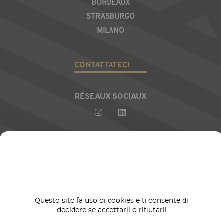
BORDEAUX
STRASBURGO
MILANO
CONTATTATECI
RÉSEAUX SOCIAUX
Immagine
Politique
Questo sito fa uso di cookies e ti consente di
2025
Gestion
Mentions
Politique de
qualité et
Éthique et
decidere se accettarli o rifiutarli
©
|
de
|
|
|
légales
confidentialité
développement
conformit